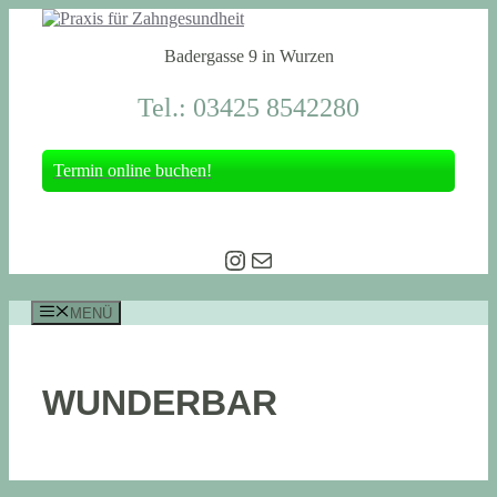
Zum
Inhalt
Badergasse 9 in Wurzen
springen
Tel.: 03425 8542280
Termin online buchen!
Instagram
E-Mail
MENÜ
WUNDERBAR