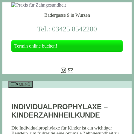
Zum
Inhalt
Badergasse 9 in Wurzen
springen
Tel.: 03425 8542280
Termin online buchen!
Instagram
E-Mail
MENÜ
INDIVIDUALPROPHYLAXE –
KINDERZAHNHEILKUNDE
Die Individualprophylaxe für Kinder ist ein wichtiger
Baustein, um frühzeitig eine optimale Zahngesundheit zu