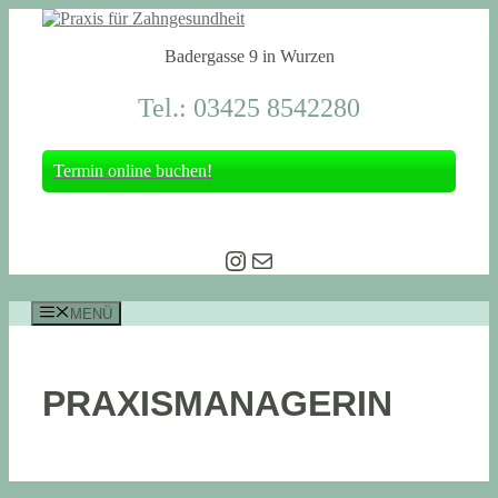
Zum
Inhalt
Badergasse 9 in Wurzen
springen
Tel.: 03425 8542280
Termin online buchen!
Instagram
E-Mail
MENÜ
PRAXISMANAGERIN