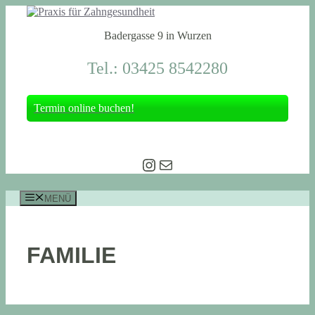
Zum
Inhalt
Badergasse 9 in Wurzen
springen
Tel.: 03425 8542280
Termin online buchen!
Instagram
E-Mail
MENÜ
FAMILIE