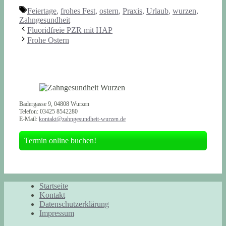
Schlagwörter
Feiertage
,
frohes Fest
,
ostern
,
Praxis
,
Urlaub
,
wurzen
,
Zahngesundheit
Fluoridfreie PZR mit HAP
Frohe Ostern
Badergasse 9, 04808 Wurzen
Telefon: 03425 8542280
E-Mail:
kontakt@zahngesundheit-wurzen.de
Termin online buchen!
Startseite
Kontakt
Datenschutzerklärung
Impressum