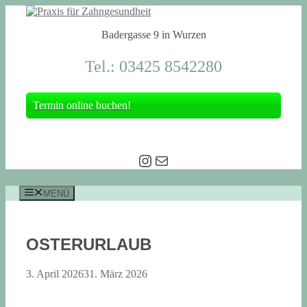
Zum
Inhalt
Badergasse 9 in Wurzen
springen
Tel.: 03425 8542280
Termin online buchen!
Instagram
E-Mail
MENÜ
OSTERURLAUB
3. April 2026
31. März 2026